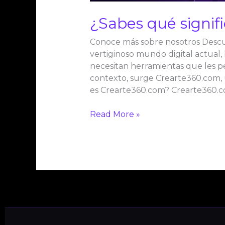
¿Sabes qué signif
Conoce más sobre nosotros Descub
vertiginoso mundo digital actual,
necesitan herramientas que les pe
contexto, surge Crearte360.com, u
es Crearte360.com? Crearte360.
Read More »