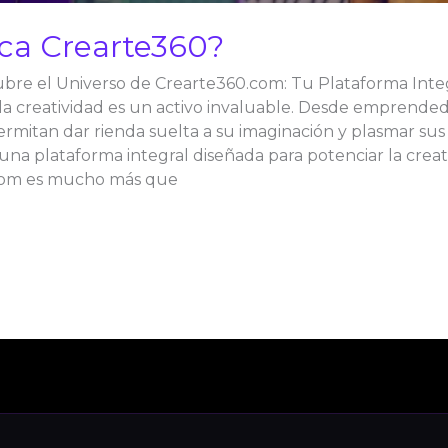
ica Crearte360?
re el Universo de Crearte360.com: Tu Plataforma Integr
 la creatividad es un activo invaluable. Desde emprendedo
rmitan dar rienda suelta a su imaginación y plasmar sus 
na plataforma integral diseñada para potenciar la creat
com es mucho más que