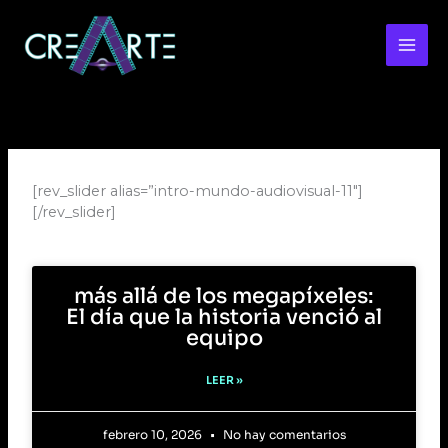
Ir
al
contenido
[rev_slider alias=”intro-mundo-audiovisual-11″]
[/rev_slider]
más allá de los megapíxeles:
El día que la historia venció al
equipo
LEER »
febrero 10, 2026
No hay comentarios